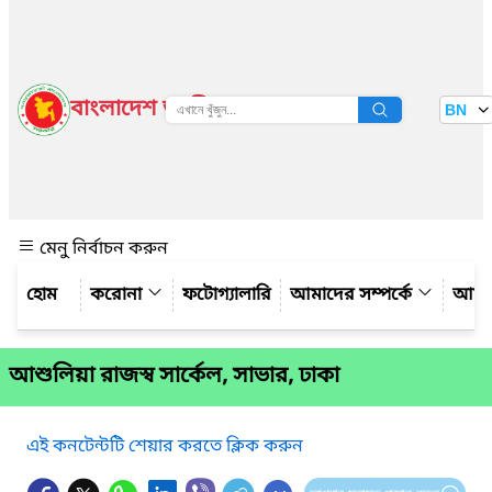
বাংলাদেশ জাতীয় তথ্য বাতায়ন
BN
দেখুন
মেনু নির্বাচন করুন
করোনা
ফটোগ্যালারি
আমাদের সম্পর্কে
আমাদ
আশুলিয়া রাজস্ব সার্কেল, সাভার, ঢাকা
এই কনটেন্টটি শেয়ার করতে ক্লিক করুন