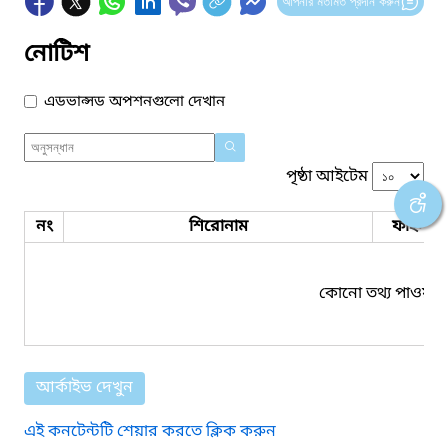
আপনার মতামত প্রদান করুন
নোটিশ
এডভান্সড অপশনগুলো দেখান
পৃষ্ঠা আইটেম
নং
শিরোনাম
ফাইল সম
কোনো তথ্য পাওয়া য
আর্কাইভ দেখুন
এই কনটেন্টটি শেয়ার করতে ক্লিক করুন