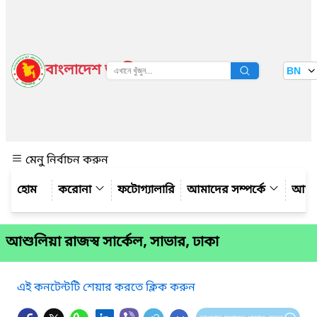
বাংলাদেশ জাতীয় তথ্য বাতায়ন
BN
দেখুন
মেনু নির্বাচন করুন
করোনা
ফটোগ্যালারি
আমাদের সম্পর্কে
আমাদ
আশুলিয়া রাজস্ব সার্কেল, সাভার, ঢাকা
এই কনটেন্টটি শেয়ার করতে ক্লিক করুন